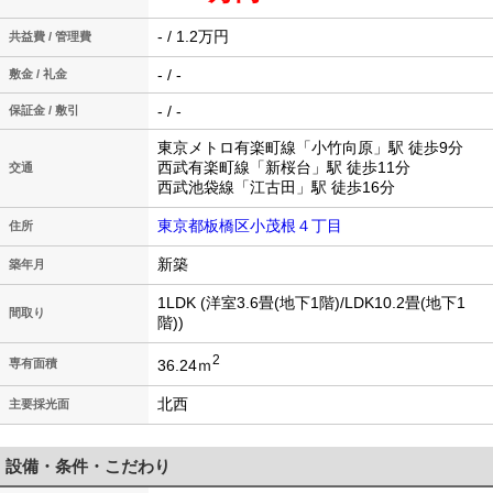
- / 1.2万円
共益費 / 管理費
- / -
敷金 / 礼金
- / -
保証金 / 敷引
東京メトロ有楽町線「小竹向原」駅 徒歩9分
西武有楽町線「新桜台」駅 徒歩11分
交通
西武池袋線「江古田」駅 徒歩16分
東京都板橋区小茂根４丁目
住所
新築
築年月
1LDK (洋室3.6畳(地下1階)/LDK10.2畳(地下1
間取り
階))
2
36.24ｍ
専有面積
北西
主要採光面
設備・条件・こだわり