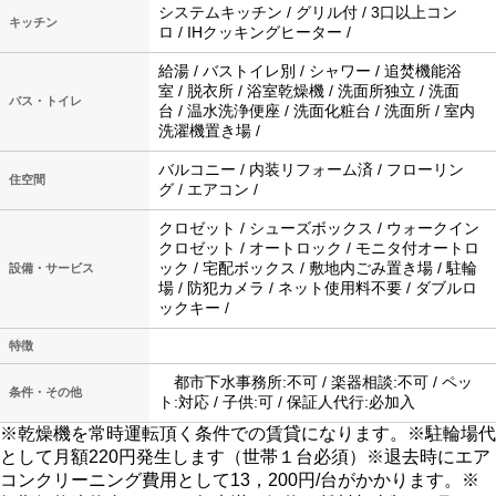
システムキッチン / グリル付 / 3口以上コン
キッチン
ロ / IHクッキングヒーター /
給湯 / バストイレ別 / シャワー / 追焚機能浴
室 / 脱衣所 / 浴室乾燥機 / 洗面所独立 / 洗面
バス・トイレ
台 / 温水洗浄便座 / 洗面化粧台 / 洗面所 / 室内
洗濯機置き場 /
バルコニー / 内装リフォーム済 / フローリン
住空間
グ / エアコン /
クロゼット / シューズボックス / ウォークイン
クロゼット / オートロック / モニタ付オートロ
ック / 宅配ボックス / 敷地内ごみ置き場 / 駐輪
設備・サービス
場 / 防犯カメラ / ネット使用料不要 / ダブルロ
ックキー /
特徴
都市下水事務所:不可 / 楽器相談:不可 / ペッ
条件・その他
ト:対応 / 子供:可 / 保証人代行:必加入
※乾燥機を常時運転頂く条件での賃貸になります。※駐輪場代
として月額220円発生します（世帯１台必須）※退去時にエア
コンクリーニング費用として13，200円/台がかかります。※