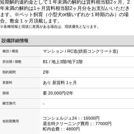
短期解約違約金として１年未満の解約は賃料相当額2ヶ月、2
年未満の解約は1ヶ月賃料相当額2ヶ月分をお支払いいただき
ます。※ペット飼育（小型犬or猫いずれか１時期のみ）の場
合、敷金１ヶ月頂戴します。
※各種情報と現状に差異がある場合は、現状優先となります。
設備詳細情報
マンション / RC造(鉄筋コンクリート造)
種別 / 構造
B1 / 地上3階/地下1階
所在階 / 階数
2年
契約期間
あり 新賃料 1ヶ月
更新料
要 20,000円/2年
損保
-
鍵交換代
コンシェルジュ24：: 16500円
他初期費用
退去時クリーニング費用：: 77000円
町内会費：: 4800円