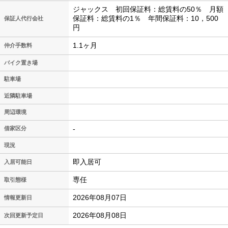
ジャックス 初回保証料：総賃料の50％ 月額
保証料：総賃料の1％ 年間保証料：10，500
保証人代行会社
円
1.1ヶ月
仲介手数料
バイク置き場
駐車場
近隣駐車場
周辺環境
-
借家区分
現況
即入居可
入居可能日
専任
取引態様
2026年08月07日
情報更新日
2026年08月08日
次回更新予定日