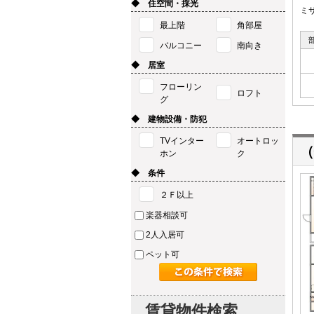
◆ 住空間・採光
ミ
最上階
角部屋
バルコニー
南向き
◆ 居室
フローリン
ロフト
グ
◆ 建物設備・防犯
TVインター
オートロッ
（
ホン
ク
◆ 条件
２Ｆ以上
楽器相談可
2人入居可
ペット可
賃貸物件検索