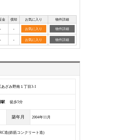
証金
償却
お気に入り
物件詳細
-
-
お気に入り
物件詳細
-
-
お気に入り
物件詳細
あざみ野南１丁目3-1
田駅
徒歩5分
築年月
2004年11月
/RC造(鉄筋コンクリート造)