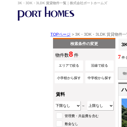
3K・3DK・3LDK 賃貸物件一覧｜株式会社ポートホームズ
TOPページ
> 3K・3DK・3LDK 賃貸物件
検索条件の変更
3
8
物件数
件
7
件 
エリアで絞る
沿線で絞る
物
小学校から探す
中学校から探す
ハ
賃料
～
管理費・共益費を含む
敷金なし