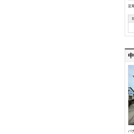
定
中
パ