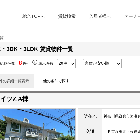
総合TOPへ
賃貸検索
入居者様へ
オーナ
一覧
K・3DK・3LDK 賃貸物件一覧
8
(総物件数：
件)
表示件数
件の詳細一覧表示
他の条件で探す
イツZ A棟
所在地
神奈川県鎌倉市岩瀬164
交通
ＪＲ京浜東北・根