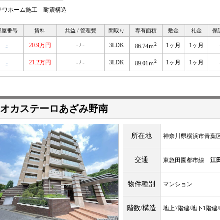
サワホーム施工 耐震構造
部屋番号
賃料
共益 / 管理費
間取り
専有面積
敷金
礼金
保
2
-
20.9万円
- / -
3LDK
1ヶ月
1ヶ月
86.74ｍ
2
-
21.2万円
- / -
3LDK
1ヶ月
1ヶ月
89.01ｍ
オカステーロあざみ野南
所在地
神奈川県横浜市青葉区
交通
東急田園都市線
江
物件種別
マンション
階数/構造
地上7階建/地下1階建