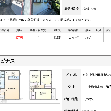
階数/構造
2階建/木造
当たり・風通しの良い賃貸戸建！窓が多いので開放感のある物件です。
部屋番号
賃料
共益 / 管理費
間取り
専有面積
敷金
礼金
保
2
-
8万円
- / -
3LDK
1ヶ月
-
-
84.71ｍ
ピナス
所在地
神奈川県小田原市酒匂１
交通
ＪＲ東海道本線
鴨
物件種別
一戸建て