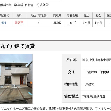
期借家5年 駐車場1台付き 分譲賃貸
部屋番号
賃料
共益 / 管理費
間取り
専有面積
敷金
礼金
保
2
604
25万円
- / -
3LDK
1ヶ月
1ヶ月
88ｍ
丸子戸建て賃貸
所在地
神奈川県川崎市中原区
交通
ＪＲ南武線
平間駅
物件種別
一戸建て
階数/構造
2階建/軽量鉄骨造
ナソニックホームズ施工の安心品質。3LDK＋駐車場付きの賃貸戸建で、ファミリ