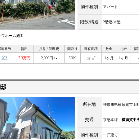
物件種別
アパート
階数/構造
2階建/木造
サワホーム施工
部屋番号
賃料
共益 / 管理費
間取り
専有面積
敷金
礼金
保
2
202
7.3万円
2,000円 / -
3DK
1ヶ月
1ヶ月
52ｍ
邸
所在地
神奈川県横須賀市上町
交通
京急本線
横須賀中
物件種別
一戸建て