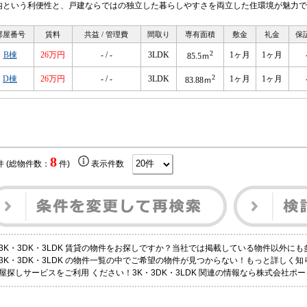
内という利便性と、戸建ならではの独立した暮らしやすさを両立した住環境が魅力で
部屋番号
賃料
共益 / 管理費
間取り
専有面積
敷金
礼金
保
2
B棟
26万円
- / -
3LDK
1ヶ月
1ヶ月
85.5ｍ
2
D棟
26万円
- / -
3LDK
1ヶ月
1ヶ月
83.88ｍ
8
件 (総物件数：
件)
表示件数
3K・3DK・3LDK 賃貸の物件をお探しですか？当社では掲載している物件以外に
3K・3DK・3LDK の物件一覧の中でご希望の物件が見つからない！もっと詳しく
屋探しサービスをご利用 ください！3K・3DK・3LDK 関連の情報なら株式会社