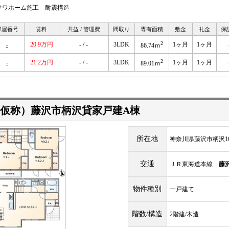
サワホーム施工 耐震構造
部屋番号
賃料
共益 / 管理費
間取り
専有面積
敷金
礼金
保
2
-
20.9万円
- / -
3LDK
1ヶ月
1ヶ月
86.74ｍ
2
-
21.2万円
- / -
3LDK
1ヶ月
1ヶ月
89.01ｍ
仮称）藤沢市柄沢貸家戸建A棟
所在地
神奈川県藤沢市柄沢16
交通
ＪＲ東海道本線
藤
物件種別
一戸建て
階数/構造
2階建/木造