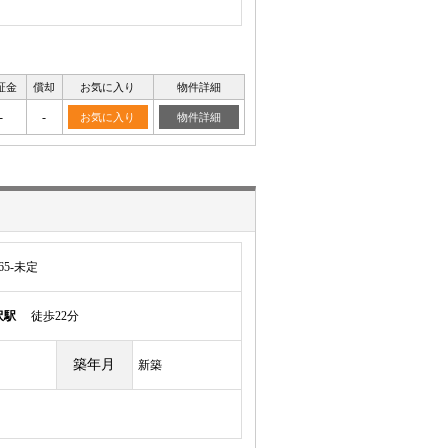
証金
償却
お気に入り
物件詳細
-
-
お気に入り
物件詳細
5-未定
沢駅
徒歩22分
築年月
新築