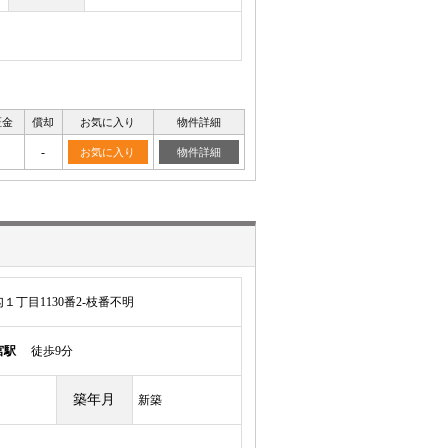
証金
償却
お気に入り
物件詳細
-
お気に入り
物件詳細
丁目1130番2-枝番不明
宮駅
徒歩9分
築年月
新築