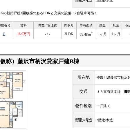
階数/構造
2階建/木造
LDKの新築戸建♪開放感のあるLDKと充実の設備！2台駐車可能！
部屋番号
賃料
共益 / 管理費
間取り
専有面積
敷金
礼金
保
2
C
18.9万円
- / -
3LDK
1ヶ月
1ヶ月
79.48ｍ
仮称）藤沢市柄沢貸家戸建B棟
所在地
神奈川県藤沢市柄沢16
交通
ＪＲ東海道本線
藤
物件種別
一戸建て
階数/構造
2階建/木造