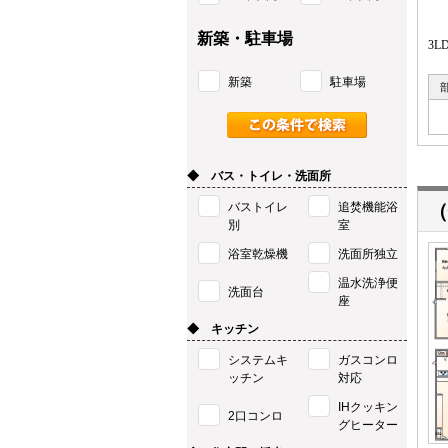
新築・駐車場
3
新築
駐車場
◆ バス・トイレ・洗面所
バストイレ
追焚機能浴
（
別
室
浴室乾燥機
洗面所独立
温水洗浄便
洗面台
座
◆ キッチン
システムキ
ガスコンロ
ッチン
対応
IHクッキン
2口コンロ
グヒーター