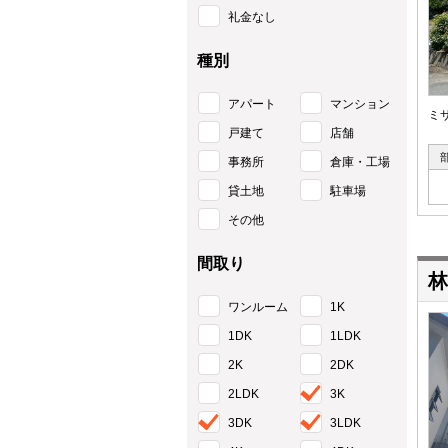
礼金なし
種別
アパート
マンション
ミ
戸建て
店舗
事務所
倉庫・工場
貸土地
駐車場
その他
間取り
林
ワンルーム
1K
1DK
1LDK
2K
2DK
2LDK
3K
3DK
3LDK