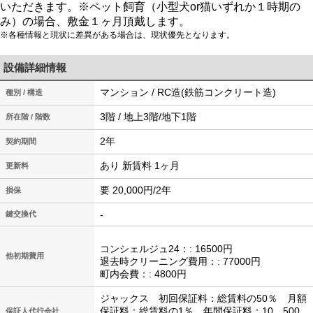
いただきます。※ペット飼育（小型犬or猫いずれか１時期の
み）の場合、敷金１ヶ月頂戴します。
※各種情報と現状に差異がある場合は、現状優先となります。
設備詳細情報
マンション / RC造(鉄筋コンクリート造)
種別 / 構造
3階 / 地上3階/地下1階
所在階 / 階数
2年
契約期間
あり 新賃料 1ヶ月
更新料
要 20,000円/2年
損保
-
鍵交換代
コンシェルジュ24：: 16500円
他初期費用
退去時クリーニング費用：: 77000円
町内会費：: 4800円
ジャックス 初回保証料：総賃料の50％ 月額
保証料：総賃料の1％ 年間保証料：10，500
保証人代行会社