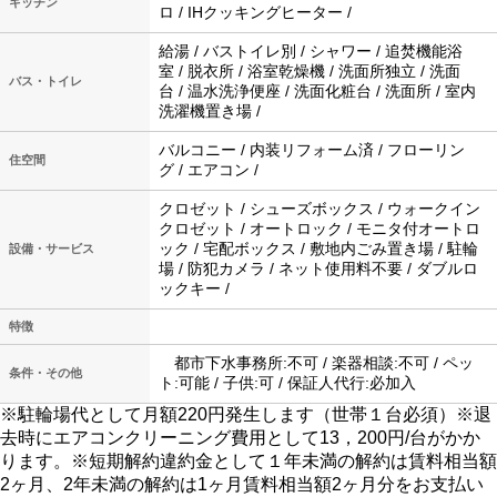
キッチン
ロ / IHクッキングヒーター /
給湯 / バストイレ別 / シャワー / 追焚機能浴
室 / 脱衣所 / 浴室乾燥機 / 洗面所独立 / 洗面
バス・トイレ
台 / 温水洗浄便座 / 洗面化粧台 / 洗面所 / 室内
洗濯機置き場 /
バルコニー / 内装リフォーム済 / フローリン
住空間
グ / エアコン /
クロゼット / シューズボックス / ウォークイン
クロゼット / オートロック / モニタ付オートロ
ック / 宅配ボックス / 敷地内ごみ置き場 / 駐輪
設備・サービス
場 / 防犯カメラ / ネット使用料不要 / ダブルロ
ックキー /
特徴
都市下水事務所:不可 / 楽器相談:不可 / ペッ
条件・その他
ト:可能 / 子供:可 / 保証人代行:必加入
※駐輪場代として月額220円発生します（世帯１台必須）※退
去時にエアコンクリーニング費用として13，200円/台がかか
ります。※短期解約違約金として１年未満の解約は賃料相当額
2ヶ月、2年未満の解約は1ヶ月賃料相当額2ヶ月分をお支払い