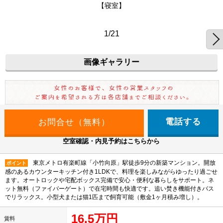
【寝室】
1/21
画像ギャラリー
電話する
空室確認・内見予約はこちらから
東京メトロ有楽町線「小竹向原」駅徒歩9分の新築マンション。開放
ポイント
感のあるカウンターキッチン付き1LDKで、料理を楽しみながらゆったり過ごせ
ます。オートロックや宅配ボックス完備で安心・便利な暮らしをサポート。ネ
ット無料（ファイバーゲート）で在宅時間も快適です。追い焚き機能付きバス
でリラックス。小型犬または猫1匹まで飼育可能（敷金1ヶ月積み増し）。
16.5万円
賃料