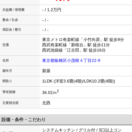
- / 1.2万円
共益費 / 管理費
- / -
敷金 / 礼金
- / -
保証金 / 敷引
東京メトロ有楽町線「小竹向原」駅 徒歩9分
西武有楽町線「新桜台」駅 徒歩11分
交通
西武池袋線「江古田」駅 徒歩16分
東京都板橋区小茂根４丁目22-9
住所
新築
築年月
1LDK (洋室3.6畳(4階)/LDK10.2畳(4階))
間取り
2
36.02ｍ
専有面積
北西
主要採光面
設備・条件・こだわり
システムキッチン / グリル付 / 3口以上コン