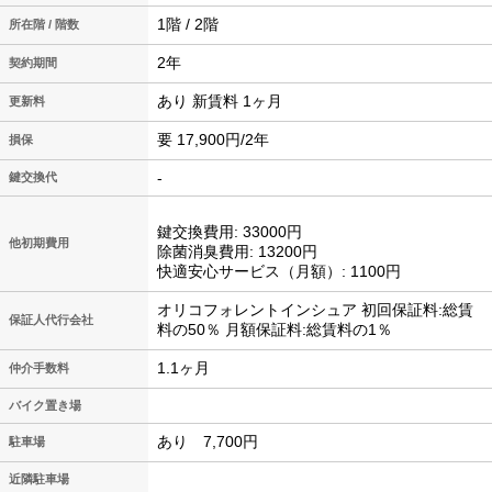
1階 / 2階
所在階 / 階数
2年
契約期間
あり 新賃料 1ヶ月
更新料
要 17,900円/2年
損保
-
鍵交換代
鍵交換費用: 33000円
他初期費用
除菌消臭費用: 13200円
快適安心サービス（月額）: 1100円
オリコフォレントインシュア 初回保証料:総賃
保証人代行会社
料の50％ 月額保証料:総賃料の1％
1.1ヶ月
仲介手数料
バイク置き場
あり 7,700円
駐車場
近隣駐車場