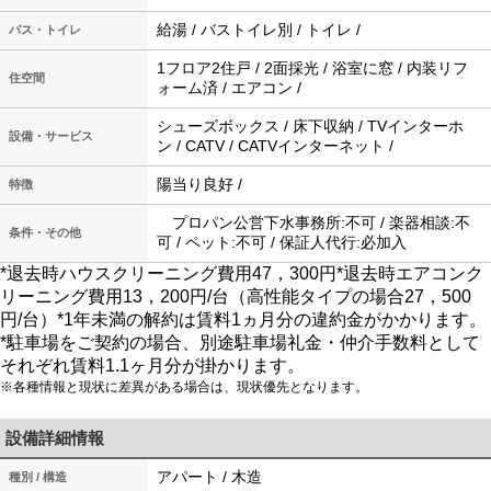
給湯 / バストイレ別 / トイレ /
バス・トイレ
1フロア2住戸 / 2面採光 / 浴室に窓 / 内装リフ
住空間
ォーム済 / エアコン /
シューズボックス / 床下収納 / TVインターホ
設備・サービス
ン / CATV / CATVインターネット /
陽当り良好 /
特徴
プロパン公営下水事務所:不可 / 楽器相談:不
条件・その他
可 / ペット:不可 / 保証人代行:必加入
*退去時ハウスクリーニング費用47，300円*退去時エアコンク
リーニング費用13，200円/台（高性能タイプの場合27，500
円/台）*1年未満の解約は賃料1ヵ月分の違約金がかかります。
*駐車場をご契約の場合、別途駐車場礼金・仲介手数料として
それぞれ賃料1.1ヶ月分が掛かります。
※各種情報と現状に差異がある場合は、現状優先となります。
設備詳細情報
アパート / 木造
種別 / 構造