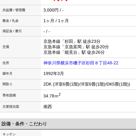
3,000円 / -
共益費 / 管理費
1ヶ月 / 1ヶ月
敷金 / 礼金
- / -
保証金 / 敷引
京急本線「杉田」駅 徒歩23分
京急本線「京急富岡」駅 徒歩20分
交通
京急本線「能見台」駅 徒歩26分
神奈川県横浜市磯子区杉田８丁目48-22
住所
1992年3月
築年月
2DK (洋室6畳(1階)/洋室6畳(1階)/DK5畳(1階))
間取り
2
34.78ｍ
専有面積
南西
主要採光面
設備・条件・こだわり
キッチン