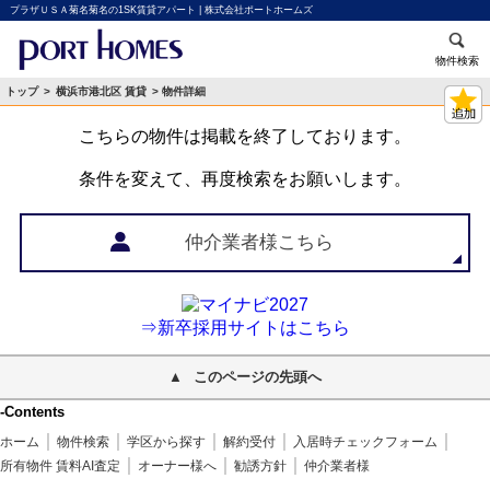
プラザＵＳＡ菊名菊名の1SK賃貸アパート | 株式会社ポートホームズ
物件検索
トップ
>
横浜市港北区 賃貸
> 物件詳細
こちらの物件は掲載を終了しております。
条件を変えて、再度検索をお願いします。
仲介業者様こちら
⇒新卒採用サイトはこちら
このページの先頭へ
-Contents
ホーム
物件検索
学区から探す
解約受付
入居時チェックフォーム
所有物件 賃料AI査定
オーナー様へ
勧誘方針
仲介業者様