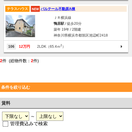
テラスハウス
パルテール不動原A棟
ＪＲ横浜線
鴨居駅
/ 徒歩20分
築年 19年 / 2階建
神奈川県横浜市都筑区池辺町2418
2
106
12万円
2LDK（65.4ｍ
）
2
件 (総物件数：
2
件)
条件を絞り込む
賃料
～
管理費込みで検索