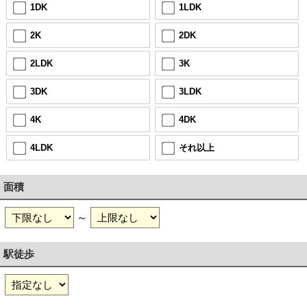
1DK
1LDK
2K
2DK
2LDK
3K
3DK
3LDK
4K
4DK
4LDK
それ以上
面積
～
駅徒歩