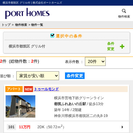
横浜市都筑区 グリル付 | 株式会社ポートホームズ
物件検索
トップ
>
物件検索
> 物件一覧
選択中の条件
条件
横浜市都筑区 グリル付
変更
2
件 (総物件数：
2
件)
表示件数 ：
条件変更
並び順 ：
アパート
トゥールモンド
横浜市営地下鉄グリーンライン
都筑ふれあいの丘駅
/ 徒歩13分
築年 14年 / 2階建
神奈川県横浜市都筑区二の丸8-19
2
101
11万円
2DK（50.72ｍ
）