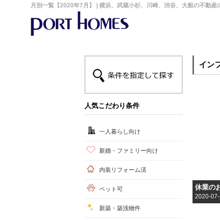
月別一覧【2020年7月】 | 横浜、武蔵小杉、川崎、渋谷、大船の不動
イン
人気こだわり条件
一人暮らし向け
新婚・ファミリー向け
内装リフォーム済
休業の
ペット可
2020-07
新築・築浅物件